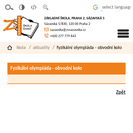
v
t
z
Powered by
erze
extov
většit
ZÁKLADNÍ ŠKOLA, PRAHA 2, SÁZAVSKÁ 5
pro
á
písmo
Sázavská 5/830, 120 00 Praha 2
slaboz
verze
sazavska@zssazavska.cz
raké
+420 277 779 643
škola
aktuality
fyzikální olympiáda - obvodní kolo
Fyzikální olympiáda - obvodní kolo
Zpět