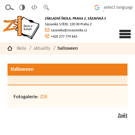
v
t
z
Powered by
erze
extov
většit
ZÁKLADNÍ ŠKOLA, PRAHA 2, SÁZAVSKÁ 5
pro
á
písmo
Sázavská 5/830, 120 00 Praha 2
slaboz
verze
sazavska@zssazavska.cz
raké
+420 277 779 643
škola
aktuality
halloween
Halloween
Fotogalerie:
ZDE
Zpět