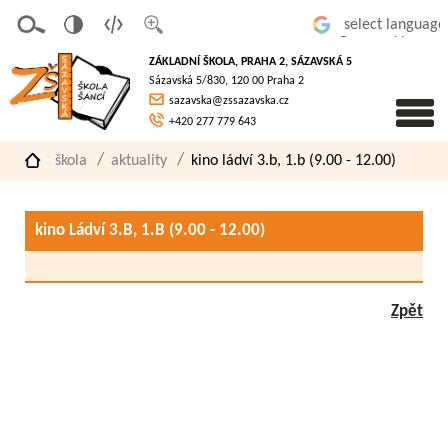
v
t
z
Powered by
erze
extov
většit
ZÁKLADNÍ ŠKOLA, PRAHA 2, SÁZAVSKÁ 5
pro
á
písmo
Sázavská 5/830, 120 00 Praha 2
slaboz
verze
sazavska@zssazavska.cz
raké
+420 277 779 643
škola
aktuality
kino ládví 3.b, 1.b (9.00 - 12.00)
kino Ládví 3.B, 1.B (9.00 - 12.00)
Zpět