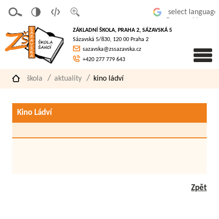
v
t
z
Powered by
erze
extov
většit
ZÁKLADNÍ ŠKOLA, PRAHA 2, SÁZAVSKÁ 5
pro
á
písmo
Sázavská 5/830, 120 00 Praha 2
slaboz
verze
sazavska@zssazavska.cz
raké
+420 277 779 643
škola
aktuality
kino ládví
Kino Ládví
Zpět