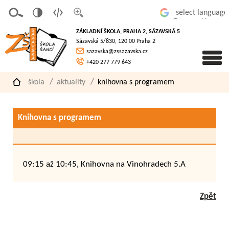
v
t
z
Powered by
erze
extov
většit
ZÁKLADNÍ ŠKOLA, PRAHA 2, SÁZAVSKÁ 5
pro
á
písmo
Sázavská 5/830, 120 00 Praha 2
slaboz
verze
sazavska@zssazavska.cz
raké
+420 277 779 643
škola
aktuality
knihovna s programem
Knihovna s programem
09:15 až 10:45, Knihovna na Vinohradech 5.A
Zpět