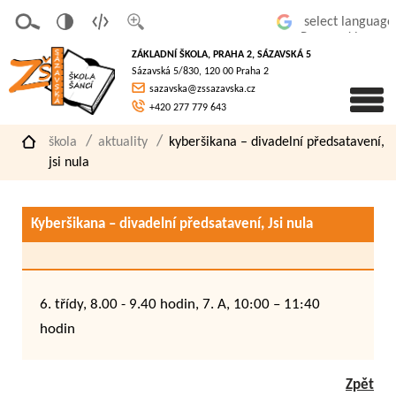
v
t
z
Powered by
erze
extov
většit
ZÁKLADNÍ ŠKOLA, PRAHA 2, SÁZAVSKÁ 5
pro
á
písmo
Sázavská 5/830, 120 00 Praha 2
slaboz
verze
sazavska@zssazavska.cz
raké
+420 277 779 643
škola
aktuality
kyberšikana – divadelní předsatavení,
jsi nula
Kyberšikana – divadelní předsatavení, Jsi nula
6. třídy, 8.00 - 9.40 hodin, 7. A, 10:00 – 11:40
hodin
Zpět