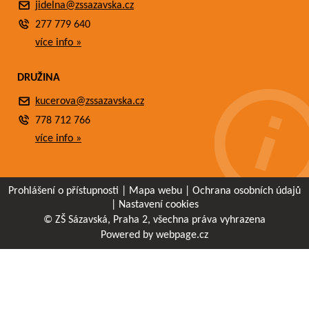
jidelna@zssazavska.cz
277 779 640
více info »
DRUŽINA
kucerova@zssazavska.cz
778 712 766
více info »
Prohlášení o přístupnosti
|
Mapa webu
|
Ochrana osobních údajů
|
Nastavení cookies
© ZŠ Sázavská, Praha 2, všechna práva vyhrazena
Powered by webpage.cz