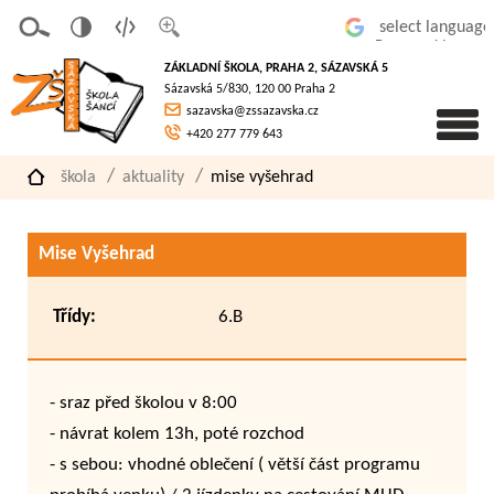
v
t
z
Powered by
erze
extov
většit
ZÁKLADNÍ ŠKOLA, PRAHA 2, SÁZAVSKÁ 5
pro
á
písmo
Sázavská 5/830, 120 00 Praha 2
slaboz
verze
sazavska@zssazavska.cz
raké
+420 277 779 643
škola
aktuality
mise vyšehrad
Mise Vyšehrad
Třídy:
6.B
- sraz před školou v 8:00
- návrat kolem 13h, poté rozchod
- s sebou: vhodné oblečení ( větší část programu