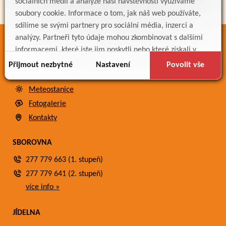
sociálních médií a analýze naší návštěvnosti využíváme
soubory cookie. Informace o tom, jak náš web používáte,
sdílíme se svými partnery pro sociální média, inzerci a
analýzy. Partneři tyto údaje mohou zkombinovat s dalšími
ODKAZY
informacemi, které jste jim poskytli nebo které získali v
Bakaláři
důsledku toho, že používáte jejich služby.
Přijmout nezbytné
Nastavení
Povolit vše
Jídelníček
Meteostanice
Fotogalerie
Kontakty
SBOROVNA
277 779 663 (1. stupeň)
277 779 641 (2. stupeň)
více info »
JÍDELNA