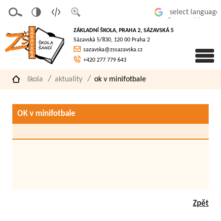
v
t
z
Powered by
erze
extov
většit
ZÁKLADNÍ ŠKOLA, PRAHA 2, SÁZAVSKÁ 5
pro
á
písmo
Sázavská 5/830, 120 00 Praha 2
slaboz
verze
sazavska@zssazavska.cz
raké
+420 277 779 643
škola
aktuality
ok v minifotbale
OK v minifotbale
Zpět