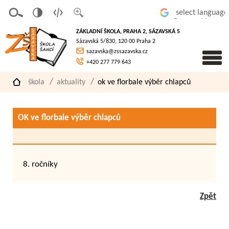
v
t
z
Powered by
erze
extov
většit
ZÁKLADNÍ ŠKOLA, PRAHA 2, SÁZAVSKÁ 5
pro
á
písmo
Sázavská 5/830, 120 00 Praha 2
slaboz
verze
sazavska@zssazavska.cz
raké
+420 277 779 643
škola
aktuality
ok ve florbale výběr chlapců
OK ve florbale výběr chlapců
8. ročníky
Zpět