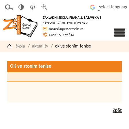
v
t
z
Powered by
erze
extov
většit
ZÁKLADNÍ ŠKOLA, PRAHA 2, SÁZAVSKÁ 5
pro
á
písmo
Sázavská 5/830, 120 00 Praha 2
slaboz
verze
sazavska@zssazavska.cz
raké
+420 277 779 643
škola
aktuality
ok ve stoním tenise
OK ve stoním tenise
Zpět