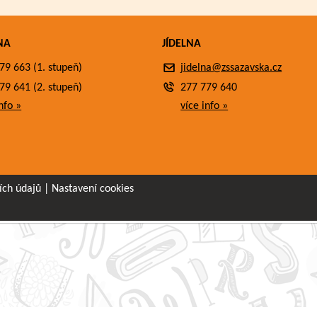
NA
JÍDELNA
79 663 (1. stupeň)
jidelna@zssazavska.cz
79 641 (2. stupeň)
277 779 640
nfo »
více info »
ích údajů
|
Nastavení cookies