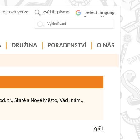
textová verze
zvětšit písmo
Powered by
A
DRUŽINA
PORADENSTVÍ
O NÁS
d. tř., Staré a Nové Město, Václ. nám.,
Zpět