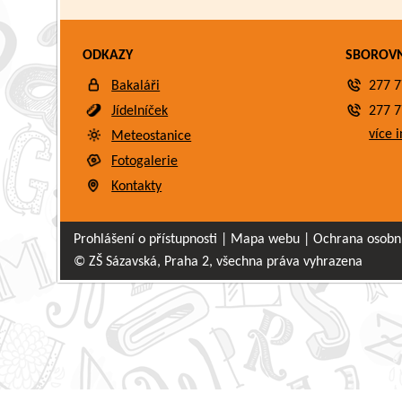
ODKAZY
SBOROV
Bakaláři
277 7
Jídelníček
277 7
více i
Meteostanice
Fotogalerie
Kontakty
Prohlášení o přístupnosti
|
Mapa webu
|
Ochrana osobn
© ZŠ Sázavská, Praha 2, všechna práva vyhrazena