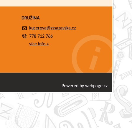
DRUŽINA
kucerova@zssazavska.cz
778 712 766
více info »
Powered by webpage.cz