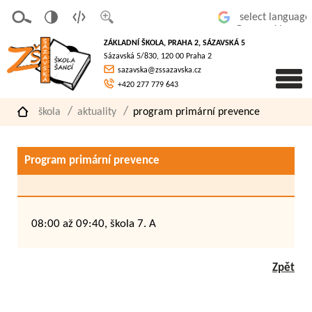
v
t
z
Powered by
erze
extov
většit
ZÁKLADNÍ ŠKOLA, PRAHA 2, SÁZAVSKÁ 5
pro
á
písmo
Sázavská 5/830, 120 00 Praha 2
slaboz
verze
sazavska@zssazavska.cz
raké
+420 277 779 643
škola
aktuality
program primární prevence
Program primární prevence
08:00 až 09:40, škola 7. A
Zpět