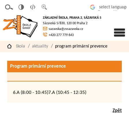
v
t
z
Powered by
erze
extov
většit
ZÁKLADNÍ ŠKOLA, PRAHA 2, SÁZAVSKÁ 5
pro
á
písmo
Sázavská 5/830, 120 00 Praha 2
slaboz
verze
sazavska@zssazavska.cz
raké
+420 277 779 643
škola
aktuality
program primární prevence
Program primární prevence
6.A (8:00 - 10:45)7.A (10:45 - 12:35)
Zpět