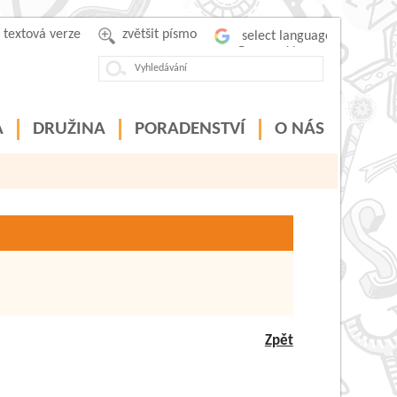
textová verze
zvětšit písmo
Powered by
A
DRUŽINA
PORADENSTVÍ
O NÁS
Zpět