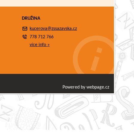
DRUŽINA
kucerova@zssazavska.cz
778 712 766
více info »
Powered by webpage.cz