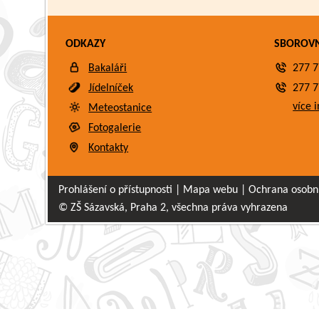
ODKAZY
SBOROV
Bakaláři
277 7
Jídelníček
277 7
více i
Meteostanice
Fotogalerie
Kontakty
Prohlášení o přístupnosti
|
Mapa webu
|
Ochrana osobn
© ZŠ Sázavská, Praha 2, všechna práva vyhrazena