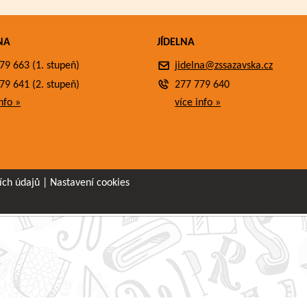
NA
JÍDELNA
79 663 (1. stupeň)
jidelna@zssazavska.cz
79 641 (2. stupeň)
277 779 640
nfo »
více info »
ích údajů
|
Nastavení cookies