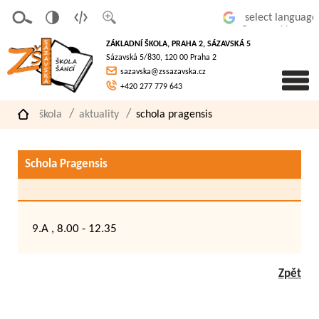
v
t
z
Powered by
erze
extov
většit
ZÁKLADNÍ ŠKOLA, PRAHA 2, SÁZAVSKÁ 5
pro
á
písmo
Sázavská 5/830, 120 00 Praha 2
slaboz
verze
sazavska@zssazavska.cz
raké
+420 277 779 643
škola
aktuality
schola pragensis
Schola Pragensis
9.A , 8.00 - 12.35
Zpět