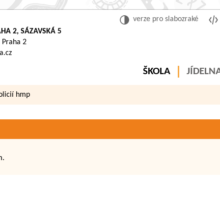
verze pro slabozraké
HA 2, SÁZAVSKÁ 5
 Praha 2
a.cz
ŠKOLA
JÍDELN
licií hmp
h.