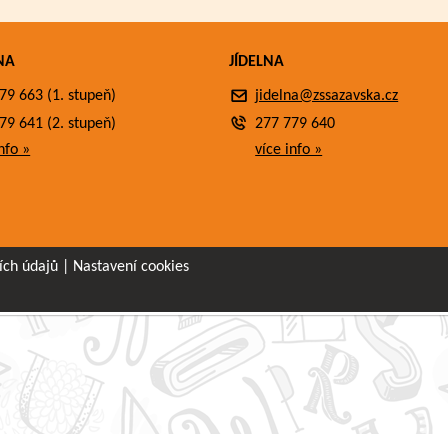
NA
JÍDELNA
79 663 (1. stupeň)
jidelna@zssazavska.cz
79 641 (2. stupeň)
277 779 640
nfo »
více info »
ích údajů
|
Nastavení cookies