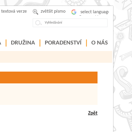
textová verze
zvětšit písmo
Powered by
A
DRUŽINA
PORADENSTVÍ
O NÁS
Zpět