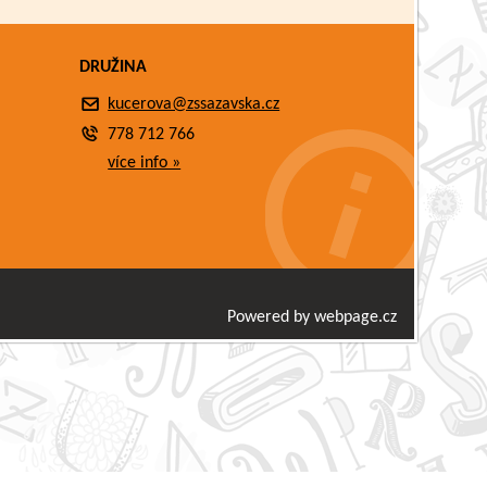
DRUŽINA
kucerova@zssazavska.cz
778 712 766
více info »
Powered by webpage.cz