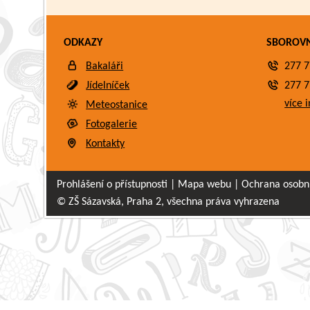
ODKAZY
SBOROV
Bakaláři
277 7
Jídelníček
277 7
více i
Meteostanice
Fotogalerie
Kontakty
Prohlášení o přístupnosti
|
Mapa webu
|
Ochrana osobn
© ZŠ Sázavská, Praha 2, všechna práva vyhrazena