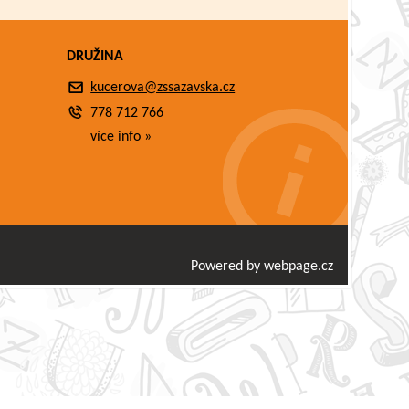
DRUŽINA
kucerova@zssazavska.cz
778 712 766
více info »
Powered by webpage.cz