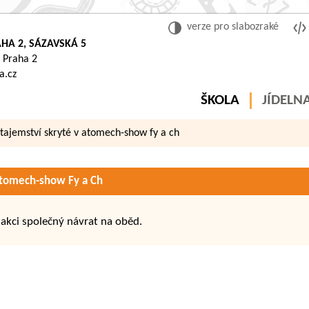
verze pro slabozraké
HA 2, SÁZAVSKÁ 5
 Praha 2
a.cz
ŠKOLA
JÍDELN
tajemství skryté v atomech-show fy a ch
atomech-show Fy a Ch
 akci společný návrat na oběd.