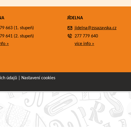
NA
JÍDELNA
79 663 (1. stupeň)
jidelna@zssazavska.cz
79 641 (2. stupeň)
277 779 640
nfo »
více info »
ích údajů
|
Nastavení cookies