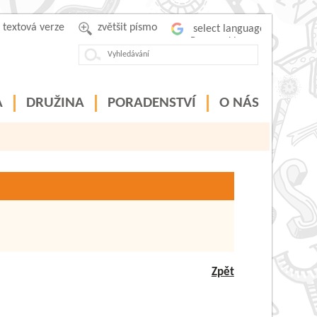
textová verze
zvětšit písmo
Powered by
A
DRUŽINA
PORADENSTVÍ
O NÁS
Zpět