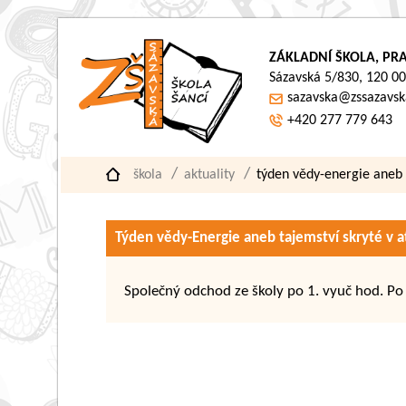
ZÁKLADNÍ ŠKOLA, PRA
Sázavská 5/830, 120 00
sazavska@zssazavsk
+420 277 779 643
škola
aktuality
týden vědy-energie aneb 
Týden vědy-Energie aneb tajemství skryté v 
Společný odchod ze školy po 1. vyuč hod. Po