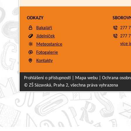
ODKAZY
SBOROV
Bakaláři
277 7
Jídelníček
277 7
více i
Meteostanice
Fotogalerie
Kontakty
Prohlášení o přístupnosti
|
Mapa webu
|
Ochrana osobn
© ZŠ Sázavská, Praha 2, všechna práva vyhrazena