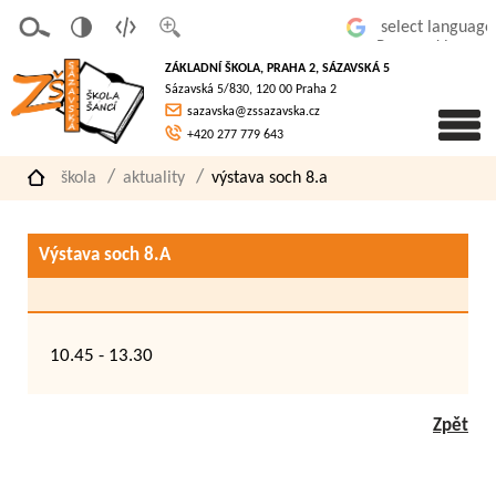
v
t
z
Powered by
erze
extov
většit
ZÁKLADNÍ ŠKOLA, PRAHA 2, SÁZAVSKÁ 5
pro
á
písmo
Sázavská 5/830, 120 00 Praha 2
slaboz
verze
sazavska@zssazavska.cz
raké
+420 277 779 643
škola
aktuality
výstava soch 8.a
Výstava soch 8.A
10.45 - 13.30
Zpět