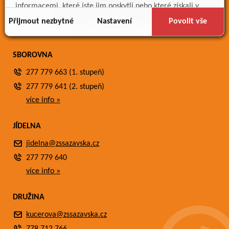
Meteostanice
informacemi, které jste jim poskytli nebo které získali v
Fotogalerie
důsledku toho, že používáte jejich služby.
Přijmout nezbytné
Nastavení
Povolit vše
Kontakty
SBOROVNA
277 779 663 (1. stupeň)
277 779 641 (2. stupeň)
více info »
JÍDELNA
jidelna@zssazavska.cz
277 779 640
více info »
DRUŽINA
kucerova@zssazavska.cz