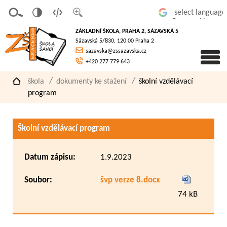
v
t
z
Powered by
erze
extov
většit
ZÁKLADNÍ ŠKOLA, PRAHA 2, SÁZAVSKÁ 5
pro
á
písmo
Sázavská 5/830, 120 00 Praha 2
slaboz
verze
sazavska@zssazavska.cz
raké
+420 277 779 643
škola
dokumenty ke stažení
školní vzdělávací
program
Školní vzdělávací program
Datum zápisu:
1.9.2023
Soubor:
švp verze 8.docx
74 kB