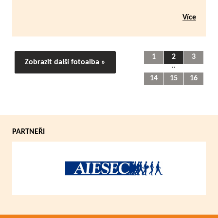
Více
1
2
3
Zobrazit další fotoalba »
..
14
15
16
PARTNEŘI