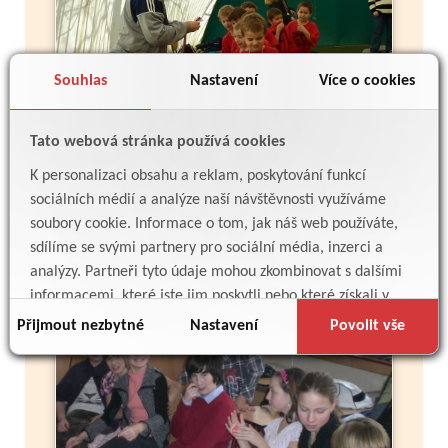
Souhlas
Nastavení
Více o cookies
Tato webová stránka používá cookies
K personalizaci obsahu a reklam, poskytování funkcí
Více
sociálních médií a analýze naší návštěvnosti využíváme
soubory cookie. Informace o tom, jak náš web používáte,
sdílíme se svými partnery pro sociální média, inzerci a
Vánoční besídka 6.A - 2010
analýzy. Partneři tyto údaje mohou zkombinovat s dalšími
informacemi, které jste jim poskytli nebo které získali v
důsledku toho, že používáte jejich služby.
Přijmout nezbytné
Nastavení
Povolit vše