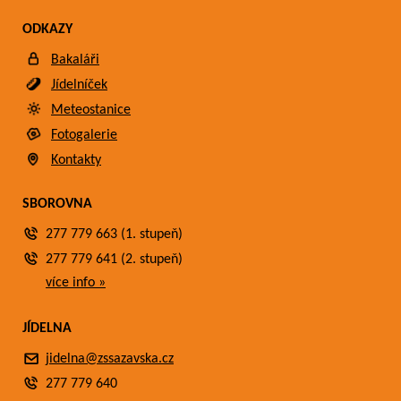
ODKAZY
Bakaláři
Jídelníček
Meteostanice
Fotogalerie
Kontakty
SBOROVNA
277 779 663 (1. stupeň)
277 779 641 (2. stupeň)
více info »
JÍDELNA
jidelna@zssazavska.cz
277 779 640