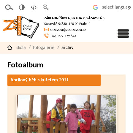
v
t
z
Powered by
erze
extov
většit
ZÁKLADNÍ ŠKOLA, PRAHA 2, SÁZAVSKÁ 5
pro
á
písmo
Sázavská 5/830, 120 00 Praha 2
slaboz
verze
sazavska@zssazavska.cz
raké
+420 277 779 643
škola
fotogalerie
archív
Fotoalbum
Aprílový běh s kuřetem 2011