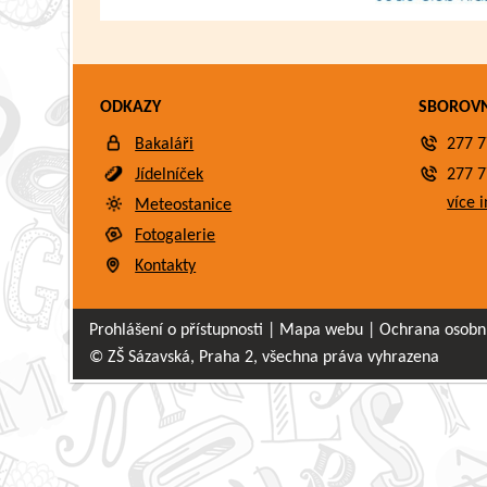
ODKAZY
SBOROV
Bakaláři
277 7
Jídelníček
277 7
více i
Meteostanice
Fotogalerie
Kontakty
Prohlášení o přístupnosti
|
Mapa webu
|
Ochrana osobn
© ZŠ Sázavská, Praha 2, všechna práva vyhrazena