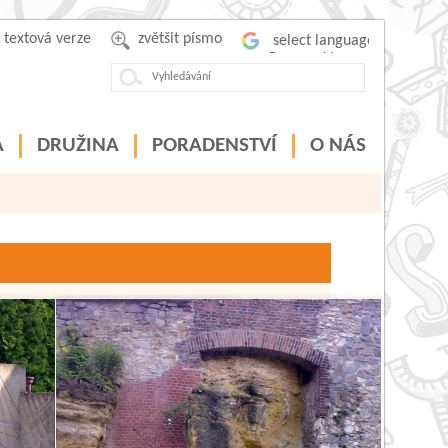
textová verze
zvětšit písmo
Powered by
A
DRUŽINA
PORADENSTVÍ
O NÁS