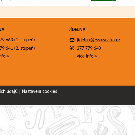
NA
JÍDELNA
79 663 (1. stupeň)
jidelna@zssazavska.cz
79 641 (2. stupeň)
277 779 640
nfo »
více info »
ích údajů
|
Nastavení cookies