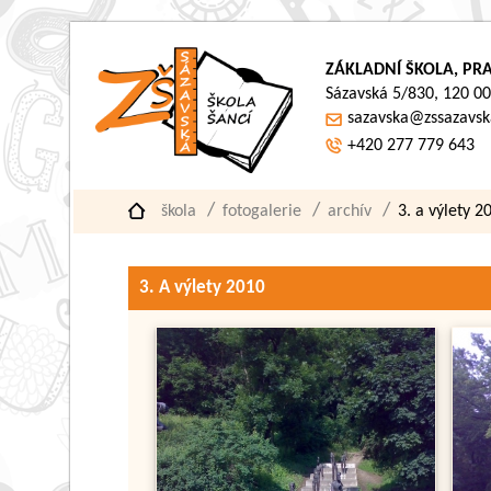
ZÁKLADNÍ ŠKOLA, PRA
Sázavská 5/830, 120 00
sazavska@zssazavsk
+420 277 779 643
škola
fotogalerie
archív
3. a výlety 2
3. A výlety 2010