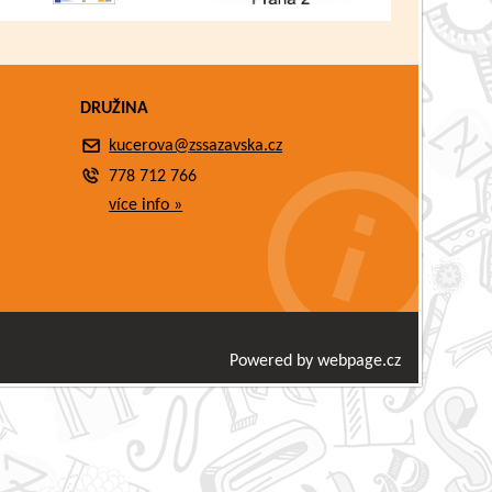
DRUŽINA
kucerova@zssazavska.cz
778 712 766
více info »
Powered by webpage.cz