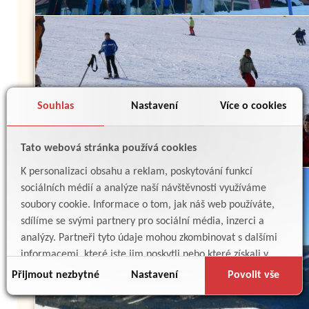
Souhlas
Nastavení
Více o cookies
Tato webová stránka používá cookies
K personalizaci obsahu a reklam, poskytování funkcí
sociálních médií a analýze naší návštěvnosti využíváme
soubory cookie. Informace o tom, jak náš web používáte,
sdílíme se svými partnery pro sociální média, inzerci a
analýzy. Partneři tyto údaje mohou zkombinovat s dalšími
informacemi, které jste jim poskytli nebo které získali v
důsledku toho, že používáte jejich služby.
Přijmout nezbytné
Nastavení
Povolit vše