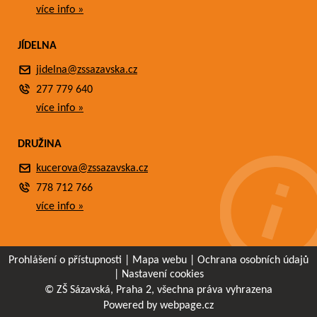
více info »
JÍDELNA
jidelna@zssazavska.cz
277 779 640
více info »
DRUŽINA
kucerova@zssazavska.cz
778 712 766
více info »
Prohlášení o přístupnosti
|
Mapa webu
|
Ochrana osobních údajů
|
Nastavení cookies
© ZŠ Sázavská, Praha 2, všechna práva vyhrazena
Powered by webpage.cz