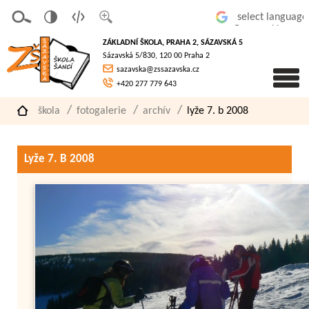
v
t
z
Powered by
erze
extov
většit
ZÁKLADNÍ ŠKOLA, PRAHA 2, SÁZAVSKÁ 5
pro
á
písmo
Sázavská 5/830, 120 00 Praha 2
slaboz
verze
sazavska@zssazavska.cz
raké
+420 277 779 643
škola
fotogalerie
archív
lyže 7. b 2008
Lyže 7. B 2008