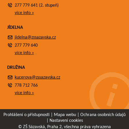
277 779 641 (2. stupeň)
více info »
JÍDELNA
jidelna@zssazavska.cz
277 779 640
více info »
DRUŽINA
kucerova@zssazavska.cz
778 712 766
více info »
Prohlášení o přístupnosti
|
Mapa webu
|
Ochrana osobních údajů
|
Nastavení cookies
© ZŠ Sázavská, Praha 2, všechna práva vyhrazena