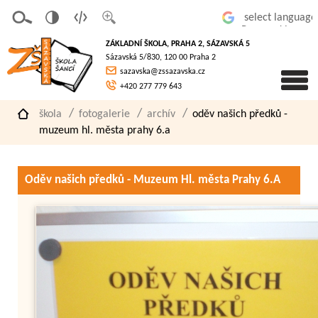
v
t
z
Powered by
erze
extov
většit
ZÁKLADNÍ ŠKOLA, PRAHA 2, SÁZAVSKÁ 5
pro
á
písmo
Sázavská 5/830, 120 00 Praha 2
slaboz
verze
sazavska@zssazavska.cz
raké
+420 277 779 643
škola
fotogalerie
archív
oděv našich předků -
muzeum hl. města prahy 6.a
Oděv našich předků - Muzeum Hl. města Prahy 6.A