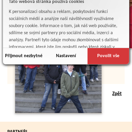
Tato webová stránka používá cookies
K personalizaci obsahu a reklam, poskytování funkcí
sociálních médií a analýze naší návštěvnosti využíváme
soubory cookie. Informace o tom, jak náš web používáte,
sdílíme se svými partnery pro sociální média, inzerci a
analýzy. Partneři tyto údaje mohou zkombinovat s dalšími
informacemi, které jste jim poskytli nebo které získali v
důsledku toho, že používáte jejich služby.
Přijmout nezbytné
Nastavení
Povolit vše
Zpět