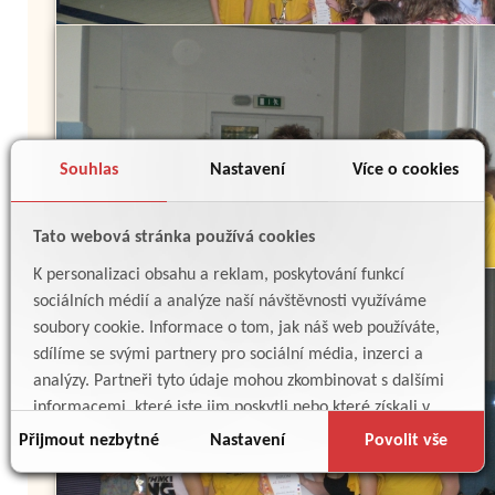
Souhlas
Nastavení
Více o cookies
Tato webová stránka používá cookies
K personalizaci obsahu a reklam, poskytování funkcí
sociálních médií a analýze naší návštěvnosti využíváme
soubory cookie. Informace o tom, jak náš web používáte,
sdílíme se svými partnery pro sociální média, inzerci a
analýzy. Partneři tyto údaje mohou zkombinovat s dalšími
informacemi, které jste jim poskytli nebo které získali v
důsledku toho, že používáte jejich služby.
Přijmout nezbytné
Nastavení
Povolit vše