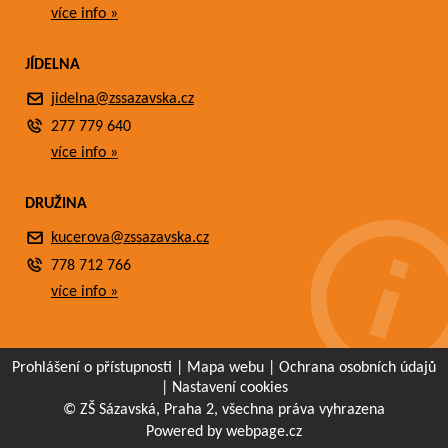
více info »
JÍDELNA
jidelna@zssazavska.cz
277 779 640
více info »
DRUŽINA
kucerova@zssazavska.cz
778 712 766
více info »
Prohlášení o přístupnosti
|
Mapa webu
|
Ochrana osobních údajů
|
Nastavení cookies
© ZŠ Sázavská, Praha 2, všechna práva vyhrazena
Powered by webpage.cz