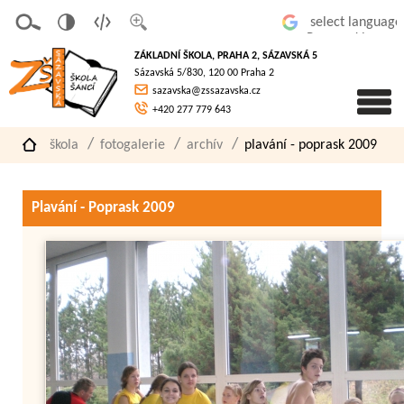
v
t
z
Powered by
erze
extov
většit
ZÁKLADNÍ ŠKOLA, PRAHA 2, SÁZAVSKÁ 5
pro
á
písmo
Sázavská 5/830, 120 00 Praha 2
slaboz
verze
sazavska@zssazavska.cz
raké
+420 277 779 643
škola
fotogalerie
archív
plavání - poprask 2009
Plavání - Poprask 2009