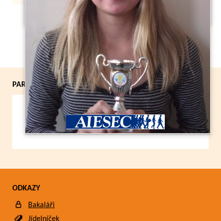
Zpět
PARTNEŘI
ODKAZY
Bakaláři
Jídelníček