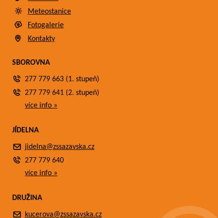
Meteostanice
Fotogalerie
Kontakty
SBOROVNA
277 779 663 (1. stupeň)
277 779 641 (2. stupeň)
více info »
JÍDELNA
jidelna@zssazavska.cz
277 779 640
více info »
DRUŽINA
kucerova@zssazavska.cz