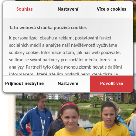
Souhlas
Nastavení
Více o cookies
Tato webová stránka používá cookies
K personalizaci obsahu a reklam, poskytování funkcí
sociálních médií a analýze naší návštěvnosti využíváme
soubory cookie. Informace o tom, jak náš web používáte,
sdílíme se svými partnery pro sociální média, inzerci a
analýzy. Partneři tyto údaje mohou zkombinovat s dalšími
informacemi, které jste jim poskytli nebo které získali v
důsledku toho, že používáte jejich služby.
Přijmout nezbytné
Nastavení
Povolit vše