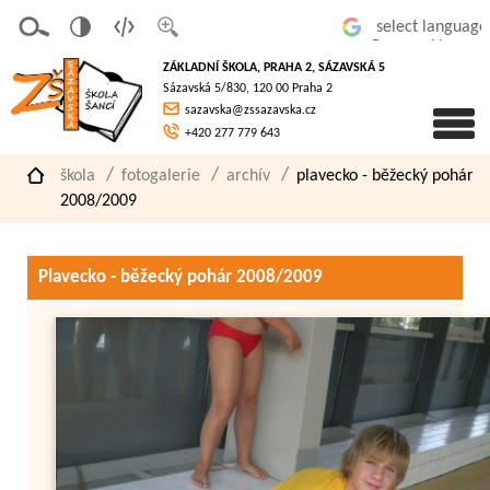
v
t
z
Powered by
erze
extov
většit
ZÁKLADNÍ ŠKOLA, PRAHA 2, SÁZAVSKÁ 5
pro
á
písmo
Sázavská 5/830, 120 00 Praha 2
slaboz
verze
sazavska@zssazavska.cz
raké
+420 277 779 643
škola
fotogalerie
archív
plavecko - běžecký pohár
2008/2009
Plavecko - běžecký pohár 2008/2009