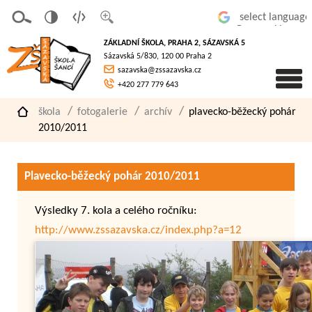
v
t
z
Powered by
erze
extov
většit
ZÁKLADNÍ ŠKOLA, PRAHA 2, SÁZAVSKÁ 5
pro
á
písmo
Sázavská 5/830, 120 00 Praha 2
slaboz
verze
sazavska@zssazavska.cz
raké
+420 277 779 643
škola
fotogalerie
archív
plavecko-běžecký pohár
2010/2011
Plavecko-běžecký pohár 2010/2011
Výsledky 7. kola a celého ročníku:
http://www.zssazavska.cz/index.php?a=12