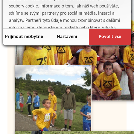
soubory cookie. Informace o tom, jak náš web používáte,
sdílíme se svými partnery pro sociální média, inzerci a
analýzy. Partneři tyto údaje mohou zkombinovat s dalšími
informacemi, které jste jim poskytli nebo které získali v
důsledku toho, že používáte jejich služby.
Přijmout nezbytné
Nastavení
Povolit vše