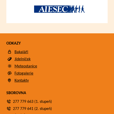
ODKAZY
Bakaláři
Jídelníček
Meteostanice
Fotogalerie
Kontakty
SBOROVNA
277 779 663 (1. stupeň)
277 779 641 (2. stupeň)