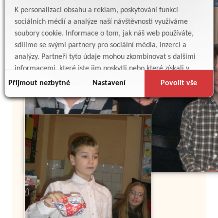
K personalizaci obsahu a reklam, poskytování funkcí
sociálních médií a analýze naší návštěvnosti využíváme
soubory cookie. Informace o tom, jak náš web používáte,
sdílíme se svými partnery pro sociální média, inzerci a
analýzy. Partneři tyto údaje mohou zkombinovat s dalšími
informacemi, které jste jim poskytli nebo které získali v
důsledku toho, že používáte jejich služby.
Přijmout nezbytné
Nastavení
Povolit vše