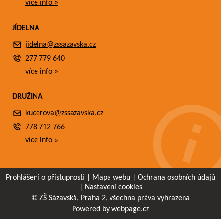
více info »
JÍDELNA
jidelna@zssazavska.cz
277 779 640
více info »
DRUŽINA
kucerova@zssazavska.cz
778 712 766
více info »
Prohlášení o přístupnosti
|
Mapa webu
|
Ochrana osobních údajů
|
Nastavení cookies
© ZŠ Sázavská, Praha 2, všechna práva vyhrazena
Powered by webpage.cz