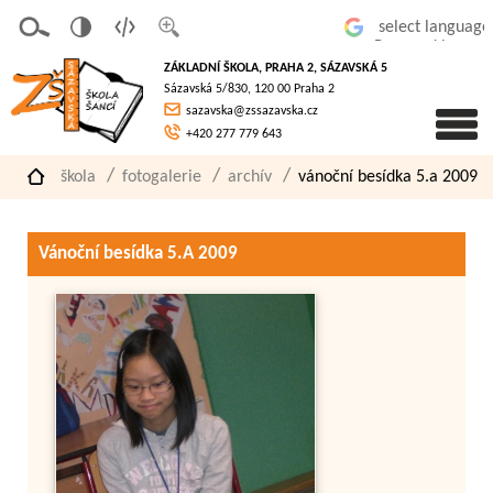
v
t
z
Powered by
erze
extov
většit
ZÁKLADNÍ ŠKOLA, PRAHA 2, SÁZAVSKÁ 5
pro
á
písmo
Sázavská 5/830, 120 00 Praha 2
slaboz
verze
sazavska@zssazavska.cz
raké
+420 277 779 643
škola
fotogalerie
archív
vánoční besídka 5.a 2009
Vánoční besídka 5.A 2009