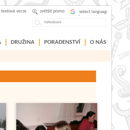
textová verze
zvětšit písmo
Powered by
A
DRUŽINA
PORADENSTVÍ
O NÁS