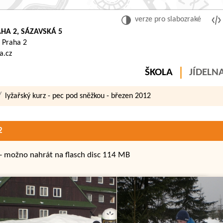
verze pro slabozraké
HA 2, SÁZAVSKÁ 5
 Praha 2
a.cz
ŠKOLA
JÍDELN
lyžařský kurz - pec pod sněžkou - březen 2012
2
i) - možno nahrát na flasch disc 114 MB