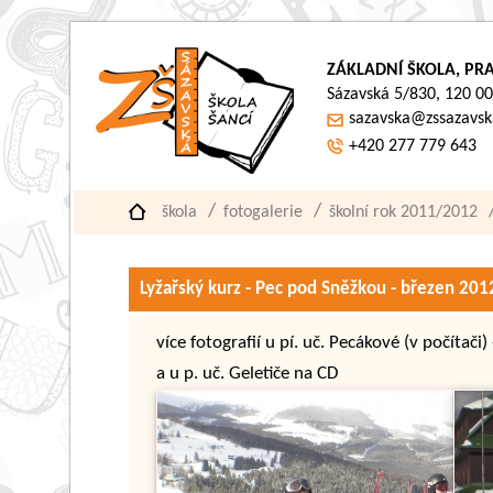
ZÁKLADNÍ ŠKOLA, PRA
Sázavská 5/830, 120 00
sazavska@zssazavsk
+420 277 779 643
škola
fotogalerie
školní rok 2011/2012
Lyžařský kurz - Pec pod Sněžkou - březen 201
více fotografií u pí. uč. Pecákové (v počítač
a u p. uč. Geletiče na CD