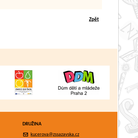
Zpět
DRUŽINA
kucerova@zssazavska.cz