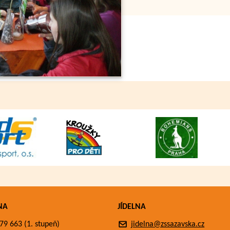
NA
JÍDELNA
79 663 (1. stupeň)
jidelna@zssazavska.cz