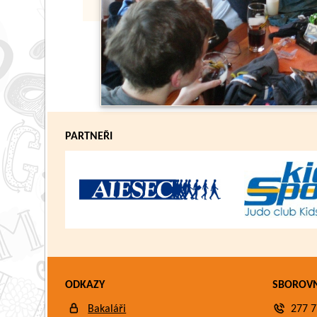
PARTNEŘI
ODKAZY
SBOROV
Bakaláři
277 7