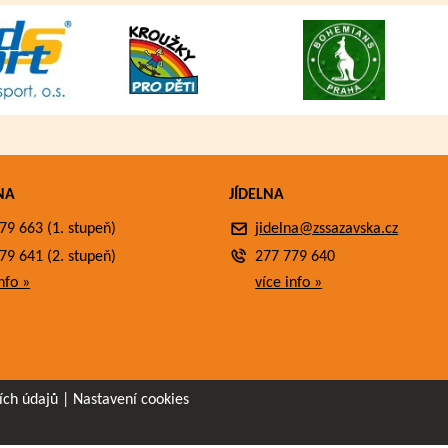
NA
JÍDELNA
79 663 (1. stupeň)
jidelna@zssazavska.cz
79 641 (2. stupeň)
277 779 640
nfo »
více info »
ích údajů
|
Nastavení cookies