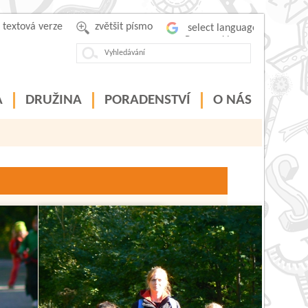
textová verze
zvětšit písmo
Powered by
A
DRUŽINA
PORADENSTVÍ
O NÁS