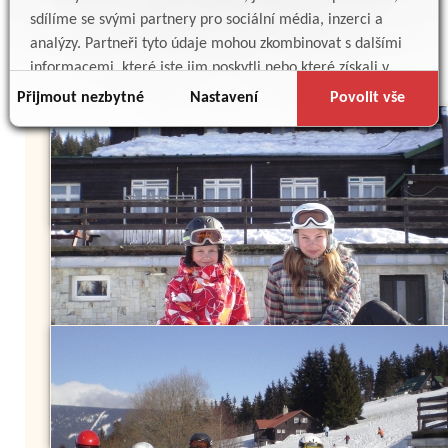
sdílíme se svými partnery pro sociální média, inzerci a
analýzy. Partneři tyto údaje mohou zkombinovat s dalšími
informacemi, které jste jim poskytli nebo které získali v
důsledku toho, že používáte jejich služby.
Přijmout nezbytné
Nastavení
Povolit vše