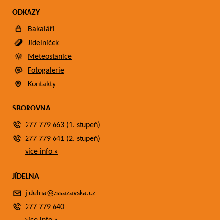
ODKAZY
Bakaláři
Jídelníček
Meteostanice
Fotogalerie
Kontakty
SBOROVNA
277 779 663 (1. stupeň)
277 779 641 (2. stupeň)
více info »
JÍDELNA
jidelna@zssazavska.cz
277 779 640