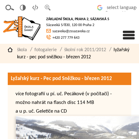
v
t
z
Powered by
erze
extov
většit
ZÁKLADNÍ ŠKOLA, PRAHA 2, SÁZAVSKÁ 5
pro
á
písmo
Sázavská 5/830, 120 00 Praha 2
slaboz
verze
sazavska@zssazavska.cz
raké
+420 277 779 643
škola
fotogalerie
školní rok 2011/2012
lyžařský
kurz - pec pod sněžkou - březen 2012
Lyžařský kurz - Pec pod Sněžkou - březen 2012
více fotografií u pí. uč. Pecákové (v počítači) -
možno nahrát na flasch disc 114 MB
a u p. uč. Geletiče na CD