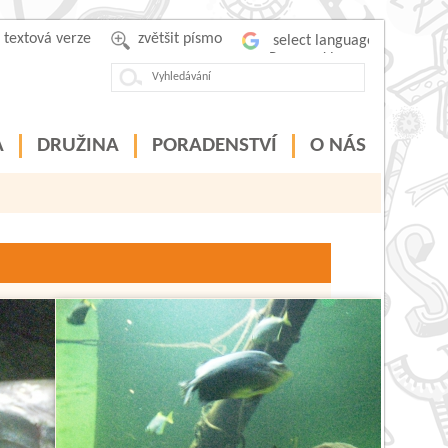
textová verze
zvětšit písmo
Powered by
A
DRUŽINA
PORADENSTVÍ
O NÁS