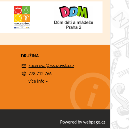
DRUŽINA
kucerova@zssazavska.cz
778 712 766
více info »
Powered by webpage.cz