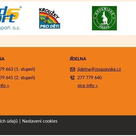
NA
JÍDELNA
79 663 (1. stupeň)
jidelna@zssazavska.cz
79 641 (2. stupeň)
277 779 640
nfo »
více info »
ích údajů
|
Nastavení cookies