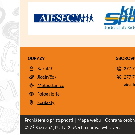
ODKAZY
SBOROV
Bakaláři
277 7
Jídelníček
277 7
více i
Meteostanice
Fotogalerie
Kontakty
Prohlášení o přístupnosti
|
Mapa webu
|
Ochrana osobn
© ZŠ Sázavská, Praha 2, všechna práva vyhrazena