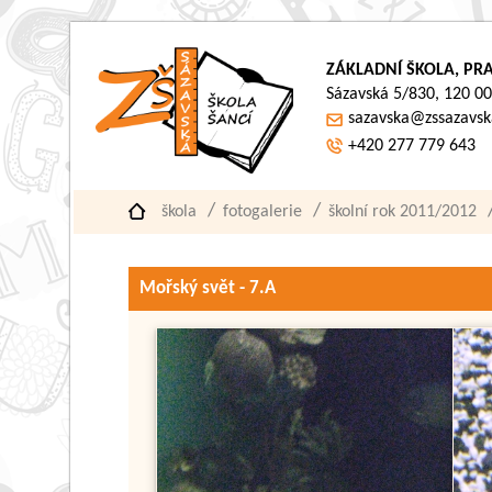
ZÁKLADNÍ ŠKOLA, PRA
Sázavská 5/830, 120 00
sazavska@zssazavsk
+420 277 779 643
škola
fotogalerie
školní rok 2011/2012
Mořský svět - 7.A