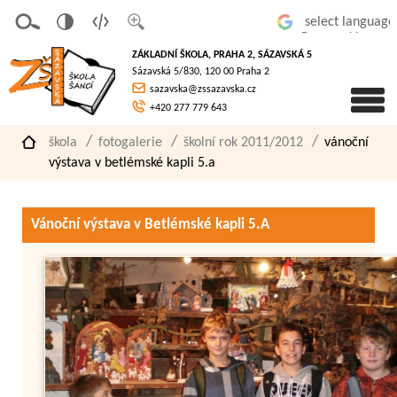
v
t
z
Powered by
erze
extov
většit
ZÁKLADNÍ ŠKOLA, PRAHA 2, SÁZAVSKÁ 5
pro
á
písmo
Sázavská 5/830, 120 00 Praha 2
slaboz
verze
sazavska@zssazavska.cz
raké
+420 277 779 643
škola
fotogalerie
školní rok 2011/2012
vánoční
výstava v betlémské kapli 5.a
Vánoční výstava v Betlémské kapli 5.A