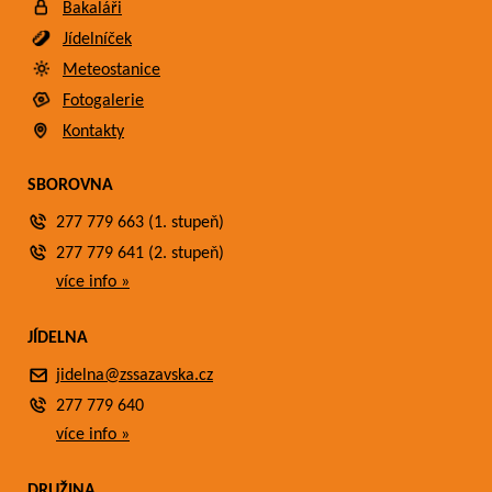
Bakaláři
Jídelníček
Meteostanice
Fotogalerie
Kontakty
SBOROVNA
277 779 663 (1. stupeň)
277 779 641 (2. stupeň)
více info »
JÍDELNA
jidelna@zssazavska.cz
277 779 640
více info »
DRUŽINA