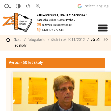
v
t
z
Powered by
erze
extov
většit
ZÁKLADNÍ ŠKOLA, PRAHA 2, SÁZAVSKÁ 5
pro
á
písmo
Sázavská 5/830, 120 00 Praha 2
slaboz
verze
sazavska@zssazavska.cz
raké
+420 277 779 643
škola
fotogalerie
školní rok 2011/2012
výročí - 50
let školy
Výročí - 50 let školy