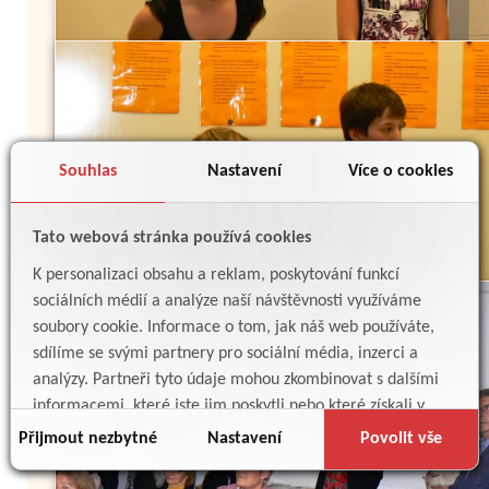
Souhlas
Nastavení
Více o cookies
Tato webová stránka používá cookies
K personalizaci obsahu a reklam, poskytování funkcí
sociálních médií a analýze naší návštěvnosti využíváme
soubory cookie. Informace o tom, jak náš web používáte,
sdílíme se svými partnery pro sociální média, inzerci a
analýzy. Partneři tyto údaje mohou zkombinovat s dalšími
informacemi, které jste jim poskytli nebo které získali v
důsledku toho, že používáte jejich služby.
Přijmout nezbytné
Nastavení
Povolit vše