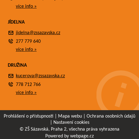
více info »
JÍDELNA
jidelna@zssazavska.cz
277 779 640
více info »
DRUŽINA
kucerova@zssazavska.cz
778 712 766
více info »
Prohlášení o přístupnosti
|
Mapa webu
|
Ochrana osobních údajů
|
Nastavení cookies
© ZŠ Sázavská, Praha 2, všechna práva vyhrazena
Powered by webpage.cz