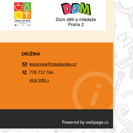
DRUŽINA
kucerova@zssazavska.cz
778 712 766
více info »
Powered by webpage.cz