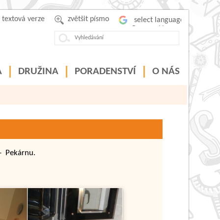
textová verze
zvětšit písmo
Powered by
A
DRUŽINA
PORADENSTVÍ
O NÁS
 - Pekárnu.