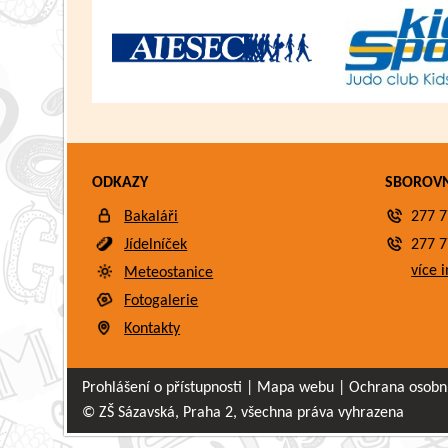
ODKAZY
SBOROV
Bakaláři
277 7
Jídelníček
277 7
více i
Meteostanice
Fotogalerie
Kontakty
Prohlášení o přístupnosti
|
Mapa webu
|
Ochrana osobn
© ZŠ Sázavská, Praha 2, všechna práva vyhrazena