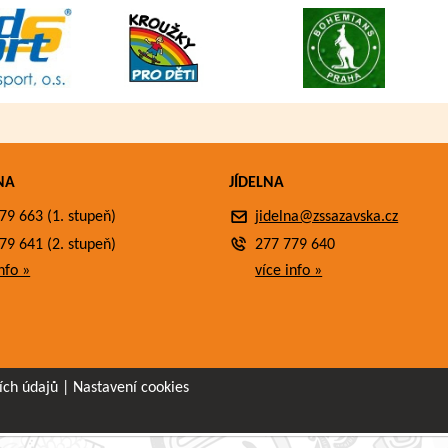
NA
JÍDELNA
79 663 (1. stupeň)
jidelna@zssazavska.cz
79 641 (2. stupeň)
277 779 640
nfo »
více info »
ích údajů
|
Nastavení cookies