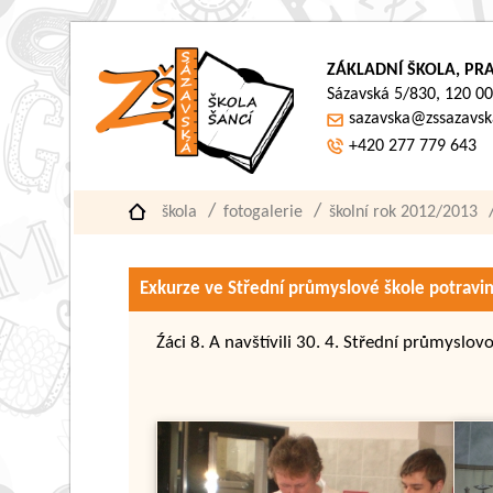
ZÁKLADNÍ ŠKOLA, PRA
Sázavská 5/830, 120 00
sazavska@zssazavsk
+420 277 779 643
škola
fotogalerie
školní rok 2012/2013
Exkurze ve Střední průmyslové škole potravin
Źáci 8. A navštívili 30. 4. Střední průmyslo