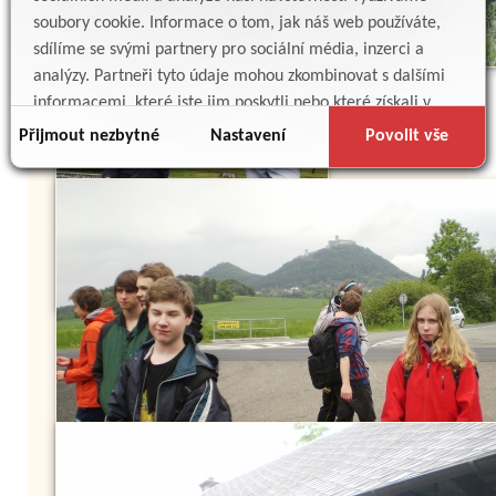
soubory cookie. Informace o tom, jak náš web používáte,
sdílíme se svými partnery pro sociální média, inzerci a
analýzy. Partneři tyto údaje mohou zkombinovat s dalšími
informacemi, které jste jim poskytli nebo které získali v
důsledku toho, že používáte jejich služby.
Přijmout nezbytné
Nastavení
Povolit vše