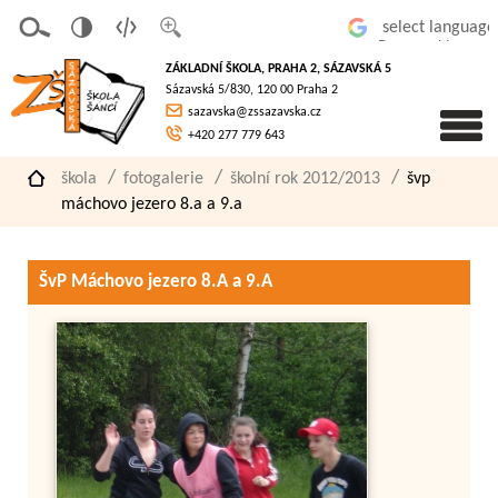
v
t
z
Powered by
erze
extov
většit
ZÁKLADNÍ ŠKOLA, PRAHA 2, SÁZAVSKÁ 5
pro
á
písmo
Sázavská 5/830, 120 00 Praha 2
slaboz
verze
sazavska@zssazavska.cz
raké
+420 277 779 643
škola
fotogalerie
školní rok 2012/2013
švp
máchovo jezero 8.a a 9.a
ŠvP Máchovo jezero 8.A a 9.A