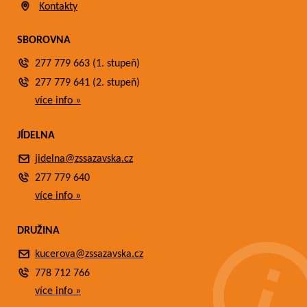
Kontakty
SBOROVNA
277 779 663 (1. stupeň)
277 779 641 (2. stupeň)
více info »
JÍDELNA
jidelna@zssazavska.cz
277 779 640
více info »
DRUŽINA
kucerova@zssazavska.cz
778 712 766
více info »