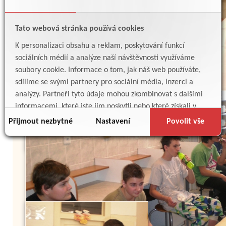
Tato webová stránka používá cookies
K personalizaci obsahu a reklam, poskytování funkcí
sociálních médií a analýze naší návštěvnosti využíváme
soubory cookie. Informace o tom, jak náš web používáte,
sdílíme se svými partnery pro sociální média, inzerci a
analýzy. Partneři tyto údaje mohou zkombinovat s dalšími
informacemi, které jste jim poskytli nebo které získali v
důsledku toho, že používáte jejich služby.
Přijmout nezbytné
Nastavení
Povolit vše