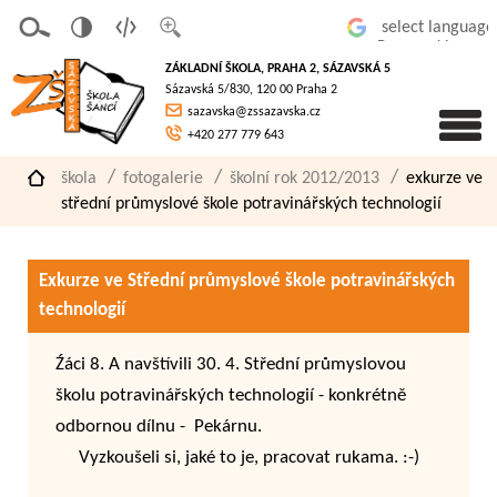
v
t
z
Powered by
erze
extov
většit
ZÁKLADNÍ ŠKOLA, PRAHA 2, SÁZAVSKÁ 5
pro
á
písmo
Sázavská 5/830, 120 00 Praha 2
slaboz
verze
sazavska@zssazavska.cz
raké
+420 277 779 643
škola
fotogalerie
školní rok 2012/2013
exkurze ve
střední průmyslové škole potravinářských technologií
Exkurze ve Střední průmyslové škole potravinářských
technologií
Źáci 8. A navštívili 30. 4. Střední průmyslovou
školu potravinářských technologií - konkrétně
odbornou dílnu - Pekárnu.
Vyzkoušeli si, jaké to je, pracovat rukama. :-)