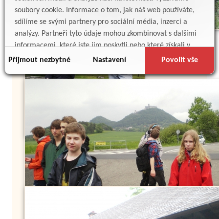
soubory cookie. Informace o tom, jak náš web používáte,
sdílíme se svými partnery pro sociální média, inzerci a
analýzy. Partneři tyto údaje mohou zkombinovat s dalšími
informacemi, které jste jim poskytli nebo které získali v
důsledku toho, že používáte jejich služby.
Přijmout nezbytné
Nastavení
Povolit vše