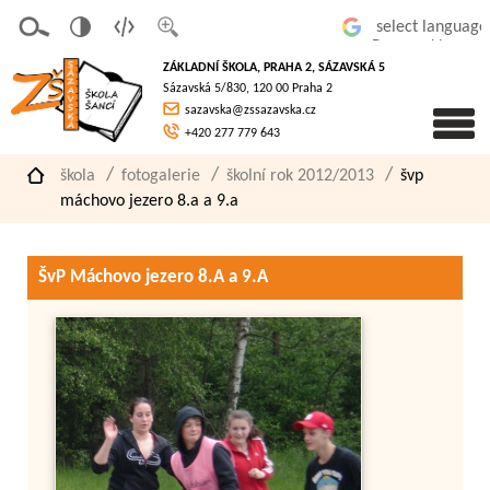
v
t
z
Powered by
erze
extov
většit
ZÁKLADNÍ ŠKOLA, PRAHA 2, SÁZAVSKÁ 5
pro
á
písmo
Sázavská 5/830, 120 00 Praha 2
slaboz
verze
sazavska@zssazavska.cz
raké
+420 277 779 643
škola
fotogalerie
školní rok 2012/2013
švp
máchovo jezero 8.a a 9.a
ŠvP Máchovo jezero 8.A a 9.A