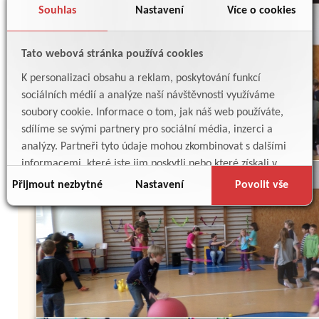
Souhlas
Nastavení
Více o cookies
Tato webová stránka používá cookies
K personalizaci obsahu a reklam, poskytování funkcí
sociálních médií a analýze naší návštěvnosti využíváme
soubory cookie. Informace o tom, jak náš web používáte,
sdílíme se svými partnery pro sociální média, inzerci a
analýzy. Partneři tyto údaje mohou zkombinovat s dalšími
informacemi, které jste jim poskytli nebo které získali v
důsledku toho, že používáte jejich služby.
Přijmout nezbytné
Nastavení
Povolit vše