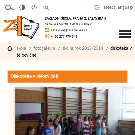
v
t
z
Powered by
erze
extov
většit
ZÁKLADNÍ ŠKOLA, PRAHA 2, SÁZAVSKÁ 5
pro
á
písmo
Sázavská 5/830, 120 00 Praha 2
slaboz
verze
sazavska@zssazavska.cz
raké
+420 277 779 643
škola
fotogalerie
školní rok 2013/2014
diskotéka v
tělocvičně
Diskotéka v tělocvičně