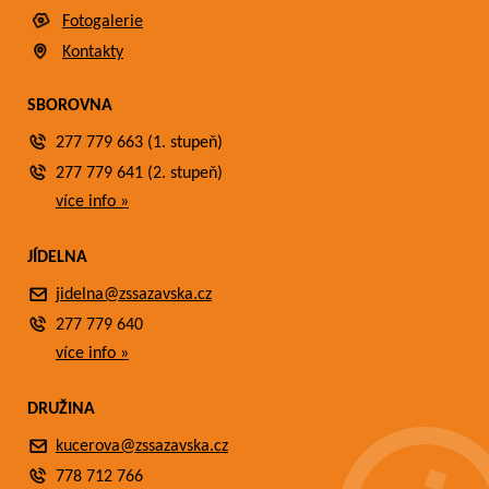
Fotogalerie
Kontakty
SBOROVNA
277 779 663 (1. stupeň)
277 779 641 (2. stupeň)
více info »
JÍDELNA
jidelna@zssazavska.cz
277 779 640
více info »
DRUŽINA
kucerova@zssazavska.cz
778 712 766