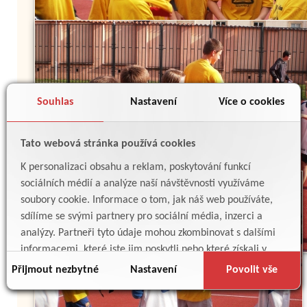
Souhlas
Nastavení
Více o cookies
Tato webová stránka používá cookies
K personalizaci obsahu a reklam, poskytování funkcí
sociálních médií a analýze naší návštěvnosti využíváme
soubory cookie. Informace o tom, jak náš web používáte,
sdílíme se svými partnery pro sociální média, inzerci a
analýzy. Partneři tyto údaje mohou zkombinovat s dalšími
informacemi, které jste jim poskytli nebo které získali v
důsledku toho, že používáte jejich služby.
Přijmout nezbytné
Nastavení
Povolit vše