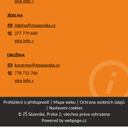
více info »
JÍDELNA
jidelna@zssazavska.cz
277 779 640
více info »
DRUŽINA
kucerova@zssazavska.cz
778 712 766
více info »
Prohlášení o přístupnosti
|
Mapa webu
|
Ochrana osobních údajů
|
Nastavení cookies
© ZŠ Sázavská, Praha 2, všechna práva vyhrazena
Powered by webpage.cz