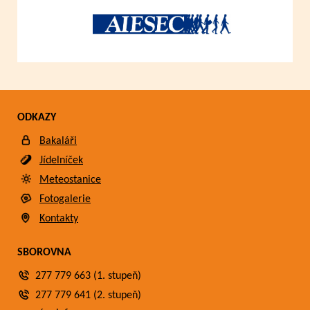
ODKAZY
Bakaláři
Jídelníček
Meteostanice
Fotogalerie
Kontakty
SBOROVNA
277 779 663 (1. stupeň)
277 779 641 (2. stupeň)