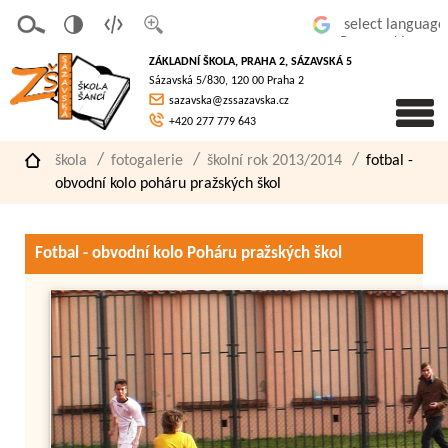
v
t
z
Powered by
erze
extov
většit
ZÁKLADNÍ ŠKOLA, PRAHA 2, SÁZAVSKÁ 5
pro
á
písmo
Sázavská 5/830, 120 00 Praha 2
slaboz
verze
sazavska@zssazavska.cz
raké
+420 277 779 643
škola
fotogalerie
školní rok 2013/2014
fotbal -
obvodní kolo poháru pražských škol
Fotbal - obvodní kolo Poháru pražských škol