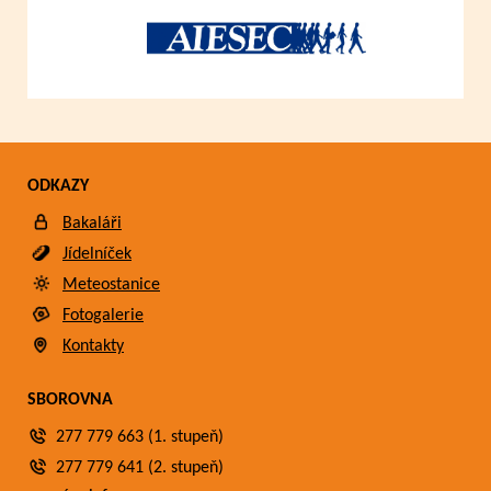
ODKAZY
Bakaláři
Jídelníček
Meteostanice
Fotogalerie
Kontakty
SBOROVNA
277 779 663 (1. stupeň)
277 779 641 (2. stupeň)