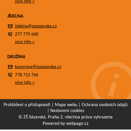
více info »
JÍDELNA
jidelna@zssazavska.cz
277 779 640
více info »
DRUŽINA
kucerova@zssazavska.cz
778 712 766
více info »
Prohlášení o přístupnosti
|
Mapa webu
|
Ochrana osobních údajů
|
Nastavení cookies
© ZŠ Sázavská, Praha 2, všechna práva vyhrazena
Powered by webpage.cz