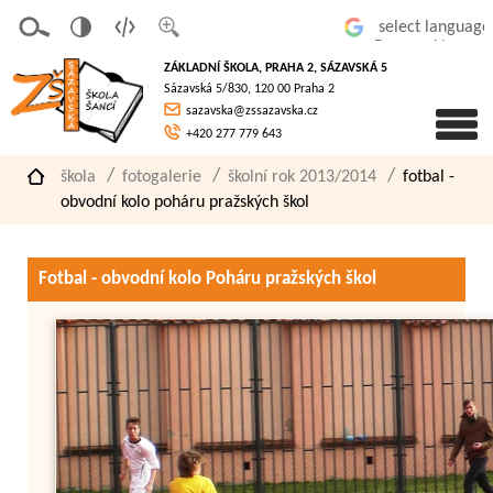
v
t
z
Powered by
erze
extov
většit
ZÁKLADNÍ ŠKOLA, PRAHA 2, SÁZAVSKÁ 5
pro
á
písmo
Sázavská 5/830, 120 00 Praha 2
slaboz
verze
sazavska@zssazavska.cz
raké
+420 277 779 643
škola
fotogalerie
školní rok 2013/2014
fotbal -
obvodní kolo poháru pražských škol
Fotbal - obvodní kolo Poháru pražských škol