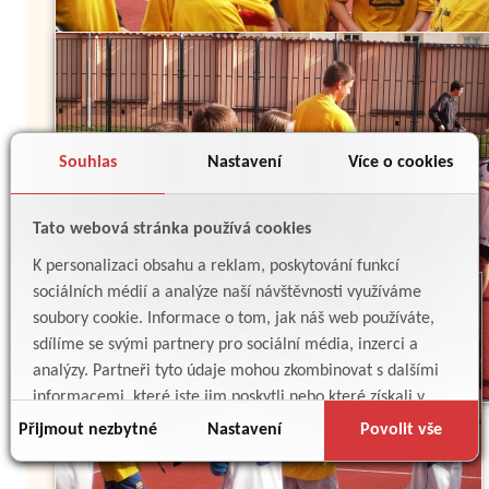
Souhlas
Nastavení
Více o cookies
Tato webová stránka používá cookies
K personalizaci obsahu a reklam, poskytování funkcí
sociálních médií a analýze naší návštěvnosti využíváme
soubory cookie. Informace o tom, jak náš web používáte,
sdílíme se svými partnery pro sociální média, inzerci a
analýzy. Partneři tyto údaje mohou zkombinovat s dalšími
informacemi, které jste jim poskytli nebo které získali v
důsledku toho, že používáte jejich služby.
Přijmout nezbytné
Nastavení
Povolit vše