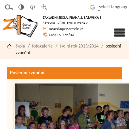
v
t
z
Powered by
erze
extov
většit
ZÁKLADNÍ ŠKOLA, PRAHA 2, SÁZAVSKÁ 5
pro
á
písmo
Sázavská 5/830, 120 00 Praha 2
slaboz
verze
sazavska@zssazavska.cz
raké
+420 277 779 643
škola
fotogalerie
školní rok 2013/2014
poslední
zvonění
Poslední zvonění