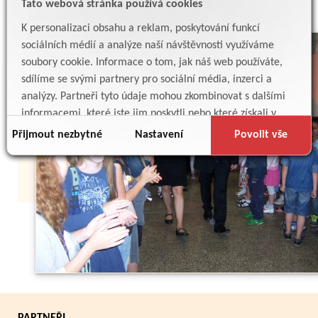
Tato webová stránka používá cookies
K personalizaci obsahu a reklam, poskytování funkcí
sociálních médií a analýze naší návštěvnosti využíváme
soubory cookie. Informace o tom, jak náš web používáte,
sdílíme se svými partnery pro sociální média, inzerci a
analýzy. Partneři tyto údaje mohou zkombinovat s dalšími
informacemi, které jste jim poskytli nebo které získali v
důsledku toho, že používáte jejich služby.
Přijmout nezbytné
Nastavení
Povolit vše
Zpět