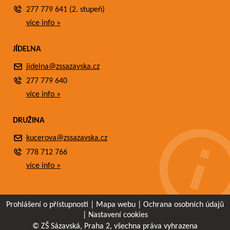
277 779 641 (2. stupeň)
více info »
JÍDELNA
jidelna@zssazavska.cz
277 779 640
více info »
DRUŽINA
kucerova@zssazavska.cz
778 712 766
více info »
Prohlášení o přístupnosti
|
Mapa webu
|
Ochrana osobních údajů
|
Nastavení cookies
© ZŠ Sázavská, Praha 2, všechna práva vyhrazena