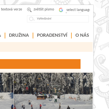
textová verze
zvětšit písmo
Powered by
A
DRUŽINA
PORADENSTVÍ
O NÁS