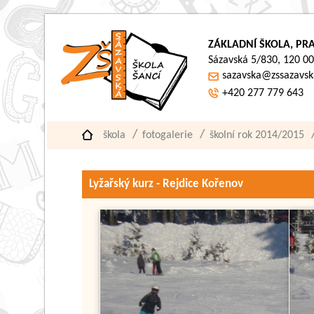
ZÁKLADNÍ ŠKOLA, PRA
Sázavská 5/830, 120 00
sazavska@zssazavsk
+420 277 779 643
škola
fotogalerie
školní rok 2014/2015
Lyžařský kurz - Rejdice Kořenov