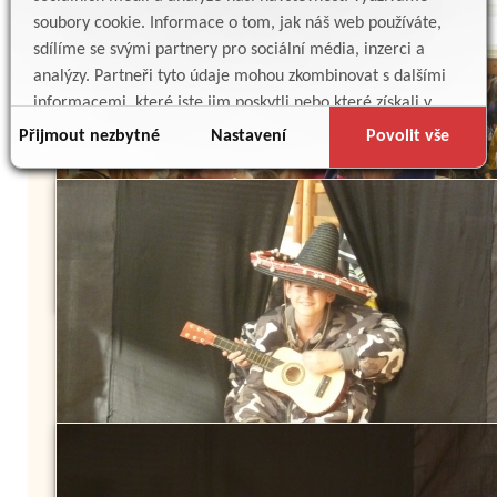
soubory cookie. Informace o tom, jak náš web používáte,
sdílíme se svými partnery pro sociální média, inzerci a
analýzy. Partneři tyto údaje mohou zkombinovat s dalšími
informacemi, které jste jim poskytli nebo které získali v
důsledku toho, že používáte jejich služby.
Přijmout nezbytné
Nastavení
Povolit vše