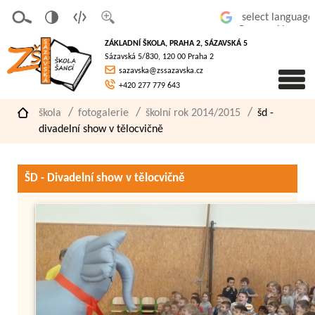
v
t
z
Powered by
erze
extov
většit
ZÁKLADNÍ ŠKOLA, PRAHA 2, SÁZAVSKÁ 5
pro
á
písmo
Sázavská 5/830, 120 00 Praha 2
slaboz
verze
sazavska@zssazavska.cz
raké
+420 277 779 643
škola
fotogalerie
školní rok 2014/2015
šd -
divadelní show v tělocvičně
ŠD - Divadelní show v tělocvičně