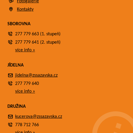
Fotogalerie
Kontakty
SBOROVNA
277 779 663 (1. stupeň)
277 779 641 (2. stupeň)
více info »
JÍDELNA
jidelna@zssazavska.cz
277 779 640
více info »
DRUŽINA
kucerova@zssazavska.cz
778 712 766
více info »