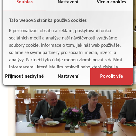
Souhlas
Nastavení
Více o cookies
Tato webová stránka používá cookies
K personalizaci obsahu a reklam, poskytování funkcí
sociálních médií a analýze naší návštěvnosti využíváme
soubory cookie. Informace o tom, jak náš web používáte,
sdílíme se svými partnery pro sociální média, inzerci a
analýzy. Partneři tyto údaje mohou zkombinovat s dalšími
informacemi, které jste jim poskytli nebo které získali v
důsledku toho, že používáte jejich služby.
Přijmout nezbytné
Nastavení
Povolit vše