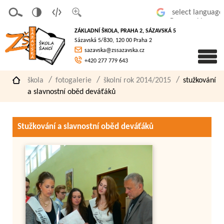
v
t
z
Powered by
erze
extov
většit
ZÁKLADNÍ ŠKOLA, PRAHA 2, SÁZAVSKÁ 5
pro
á
písmo
Sázavská 5/830, 120 00 Praha 2
slaboz
verze
sazavska@zssazavska.cz
raké
+420 277 779 643
škola
fotogalerie
školní rok 2014/2015
stužkování
a slavnostní oběd deváťáků
Stužkování a slavnostní oběd deváťáků