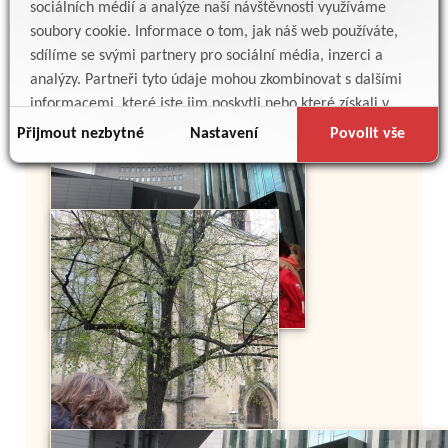
sociálních médií a analýze naší návštěvnosti využíváme
soubory cookie. Informace o tom, jak náš web používáte,
sdílíme se svými partnery pro sociální média, inzerci a
analýzy. Partneři tyto údaje mohou zkombinovat s dalšími
informacemi, které jste jim poskytli nebo které získali v
důsledku toho, že používáte jejich služby.
Přijmout nezbytné
Nastavení
Povolit vše