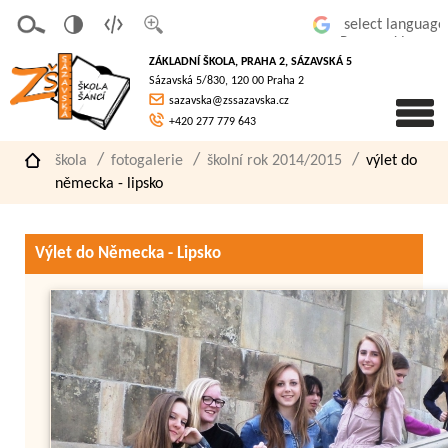
v
t
z
Powered by
erze
extov
většit
ZÁKLADNÍ ŠKOLA, PRAHA 2, SÁZAVSKÁ 5
pro
á
písmo
Sázavská 5/830, 120 00 Praha 2
slaboz
verze
sazavska@zssazavska.cz
raké
+420 277 779 643
škola
fotogalerie
školní rok 2014/2015
výlet do
německa - lipsko
Výlet do Německa - Lipsko