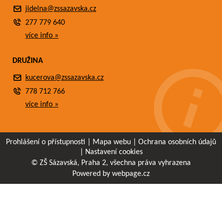
jidelna@zssazavska.cz
277 779 640
více info »
DRUŽINA
kucerova@zssazavska.cz
778 712 766
více info »
Prohlášení o přístupnosti
|
Mapa webu
|
Ochrana osobních údajů
|
Nastavení cookies
© ZŠ Sázavská, Praha 2, všechna práva vyhrazena
Powered by webpage.cz