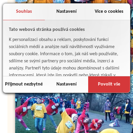
Souhlas
Nastavení
Více o cookies
Tato webová stránka používá cookies
K personalizaci obsahu a reklam, poskytování funkcí
sociálních médií a analýze naší návštěvnosti využíváme
soubory cookie. Informace o tom, jak náš web používáte,
sdílíme se svými partnery pro sociální média, inzerci a
analýzy. Partneři tyto údaje mohou zkombinovat s dalšími
informacemi, které jste jim poskytli nebo které získali v
důsledku toho, že používáte jejich služby.
Přijmout nezbytné
Nastavení
Povolit vše