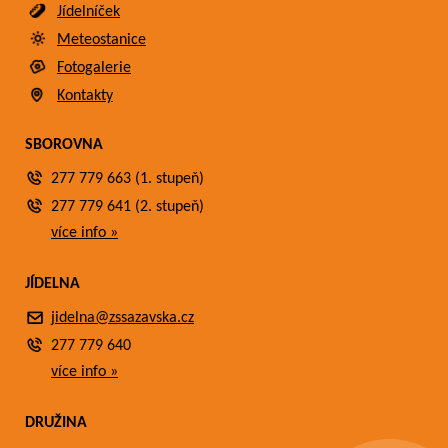
Jídelníček
Meteostanice
Fotogalerie
Kontakty
SBOROVNA
277 779 663 (1. stupeň)
277 779 641 (2. stupeň)
více info »
JÍDELNA
jidelna@zssazavska.cz
277 779 640
více info »
DRUŽINA