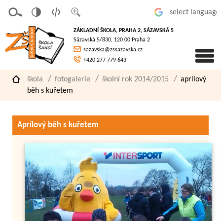
v
t
z
Powered by
erze
extov
většit
ZÁKLADNÍ ŠKOLA, PRAHA 2, SÁZAVSKÁ 5
pro
á
písmo
Sázavská 5/830, 120 00 Praha 2
slaboz
verze
sazavska@zssazavska.cz
raké
+420 277 779 643
škola
fotogalerie
školní rok 2014/2015
aprílový
běh s kuřetem
Aprílový běh s kuřetem