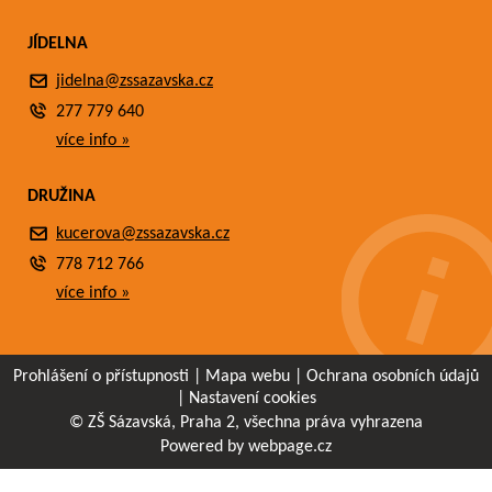
JÍDELNA
jidelna@zssazavska.cz
277 779 640
více info »
DRUŽINA
kucerova@zssazavska.cz
778 712 766
více info »
Prohlášení o přístupnosti
|
Mapa webu
|
Ochrana osobních údajů
|
Nastavení cookies
© ZŠ Sázavská, Praha 2, všechna práva vyhrazena
Powered by webpage.cz