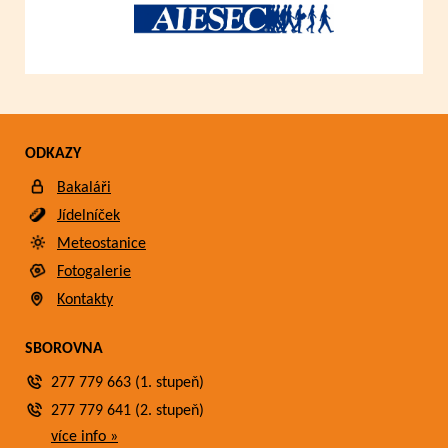
ODKAZY
Bakaláři
Jídelníček
Meteostanice
Fotogalerie
Kontakty
SBOROVNA
277 779 663 (1. stupeň)
277 779 641 (2. stupeň)
více info »