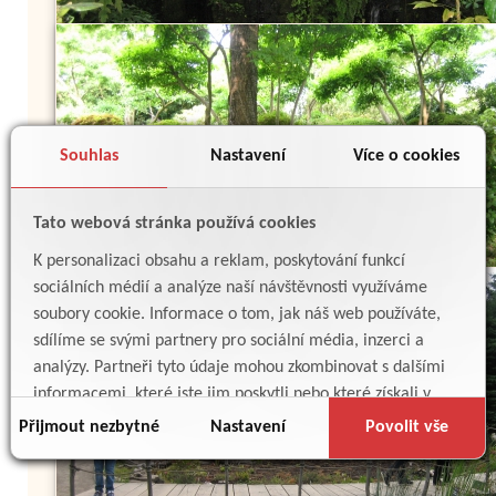
Souhlas
Nastavení
Více o cookies
Tato webová stránka používá cookies
K personalizaci obsahu a reklam, poskytování funkcí
sociálních médií a analýze naší návštěvnosti využíváme
soubory cookie. Informace o tom, jak náš web používáte,
sdílíme se svými partnery pro sociální média, inzerci a
analýzy. Partneři tyto údaje mohou zkombinovat s dalšími
informacemi, které jste jim poskytli nebo které získali v
důsledku toho, že používáte jejich služby.
Přijmout nezbytné
Nastavení
Povolit vše