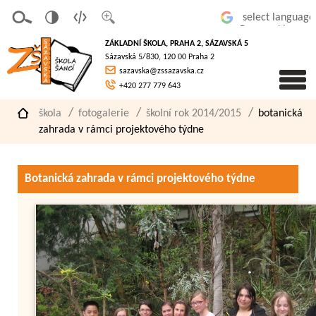
v
t
z
Powered by
erze
extov
většit
ZÁKLADNÍ ŠKOLA, PRAHA 2, SÁZAVSKÁ 5
pro
á
písmo
Sázavská 5/830, 120 00 Praha 2
slaboz
verze
sazavska@zssazavska.cz
raké
+420 277 779 643
škola
fotogalerie
školní rok 2014/2015
botanická
zahrada v rámci projektového týdne
Botanická zahrada v rámci projektového týdne