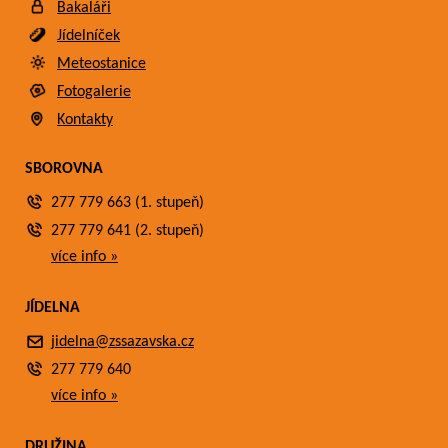
Bakaláři
Jídelníček
Meteostanice
Fotogalerie
Kontakty
SBOROVNA
277 779 663 (1. stupeň)
277 779 641 (2. stupeň)
více info »
JÍDELNA
jidelna@zssazavska.cz
277 779 640
více info »
DRUŽINA