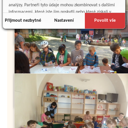
analýzy. Partneři tyto údaje mohou zkombinovat s dalšími
informacemi, které jste jim poskytli nebo které získali v
důsledku toho, že používáte jejich služby.
Přijmout nezbytné
Nastavení
Povolit vše