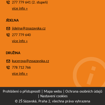
277 779 641 (2. stupeň)
více info »
JÍDELNA
jidelna@zssazavska.cz
277 779 640
více info »
DRUŽINA
kucerova@zssazavska.cz
778 712 766
více info »
Prohlášení o přístupnosti
|
Mapa webu
|
Ochrana osobních údajů
|
Nastavení cookies
© ZŠ Sázavská, Praha 2, všechna práva vyhrazena