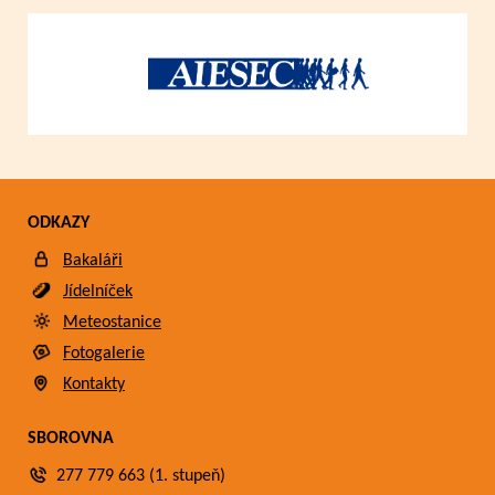
ODKAZY
Bakaláři
Jídelníček
Meteostanice
Fotogalerie
Kontakty
SBOROVNA
277 779 663 (1. stupeň)