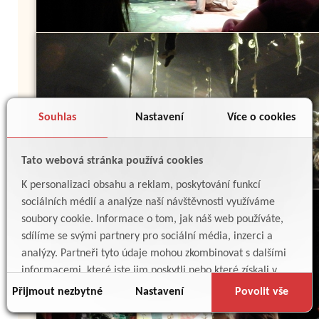
Souhlas
Nastavení
Více o cookies
Tato webová stránka používá cookies
K personalizaci obsahu a reklam, poskytování funkcí
sociálních médií a analýze naší návštěvnosti využíváme
soubory cookie. Informace o tom, jak náš web používáte,
sdílíme se svými partnery pro sociální média, inzerci a
analýzy. Partneři tyto údaje mohou zkombinovat s dalšími
informacemi, které jste jim poskytli nebo které získali v
důsledku toho, že používáte jejich služby.
Přijmout nezbytné
Nastavení
Povolit vše