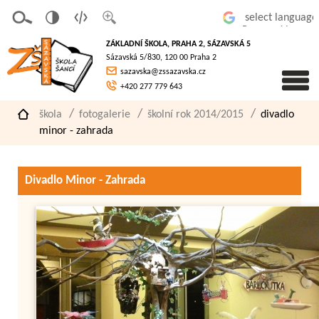
v
t
z
Powered by
erze
extov
většit
ZÁKLADNÍ ŠKOLA, PRAHA 2, SÁZAVSKÁ 5
pro
á
písmo
Sázavská 5/830, 120 00 Praha 2
slaboz
verze
sazavska@zssazavska.cz
raké
+420 277 779 643
škola
fotogalerie
školní rok 2014/2015
divadlo
minor - zahrada
Divadlo Minor - Zahrada