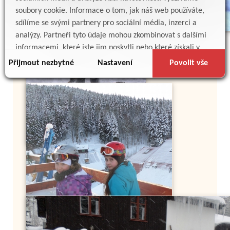
soubory cookie. Informace o tom, jak náš web používáte,
sdílíme se svými partnery pro sociální média, inzerci a
analýzy. Partneři tyto údaje mohou zkombinovat s dalšími
informacemi, které jste jim poskytli nebo které získali v
důsledku toho, že používáte jejich služby.
Přijmout nezbytné
Nastavení
Povolit vše