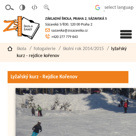
v
t
z
Powered by
erze
extov
většit
ZÁKLADNÍ ŠKOLA, PRAHA 2, SÁZAVSKÁ 5
pro
á
písmo
Sázavská 5/830, 120 00 Praha 2
slaboz
verze
sazavska@zssazavska.cz
raké
+420 277 779 643
škola
fotogalerie
školní rok 2014/2015
lyžařský
kurz - rejdice kořenov
Lyžařský kurz - Rejdice Kořenov